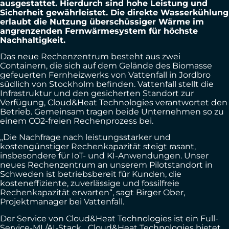
ausgestattet. Hierdurch sind hohe Leistung und
Sicherheit gewährleistet. Die direkte Wasserkühlung
erlaubt die Nutzung überschüssiger Wärme im
angrenzenden Fernwärmesystem für höchste
Nachhaltigkeit.
Das neue Rechenzentrum besteht aus zwei
Containern, die sich auf dem Gelände des Biomasse
gefeuerten Fernheizwerks von Vattenfall in Jordbro
südlich von Stockholm befinden. Vattenfall stellt die
Infrastruktur und den gesicherten Standort zur
Verfügung, Cloud&Heat Technologies verantwortet den
Betrieb. Gemeinsam tragen beide Unternehmen so zu
einem CO2-freien Rechenprozess bei.
„Die Nachfrage nach leistungsstarker und
kostengünstiger Rechenkapazität steigt rasant,
insbesondere für IoT- und KI-Anwendungen. Unser
neues Rechenzentrum an unserem Pilotstandort in
Schweden ist betriebsbereit für Kunden, die
kosteneffiziente, zuverlässige und fossilfreie
Rechenkapazität erwarten“, sagt Birger Ober,
Projektmanager bei Vattenfall.
Der Service von Cloud&Heat Technologies ist ein Full-
Service-ML/AI-Stack. „Cloud&Heat Technologies bietet