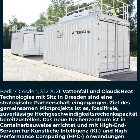
Berlin/Dresden, 3.12.2021.
Vattenfall und Cloud&Heat
Technologies mit Sitz in Dresden sind eine
strategische Partnerschaft eingegangen. Ziel des
gemeinsamen Pilotprojekts ist es, fossilfreie,
zuverlässige Hochgeschwindigkeitsrechenkapazität
bereitzustellen. Das neue Rechenzentrum ist in
Containerbauweise errichtet und mit High-End-
Servern für Künstliche Intelligenz (KI-) und High
Performance Computing (HPC-) Anwendungen