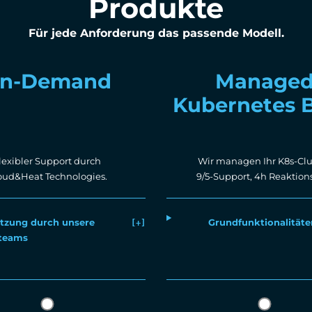
Produkte
Für jede Anforderung das passende Modell.
n-Demand
Manage
Kubernetes B
lexibler Support durch
Wir managen Ihr K8s-Clu
oud&Heat Technologies.
9/5-Support, 4h Reaktions
tzung durch unsere
Grundfunktionalitäte
steams