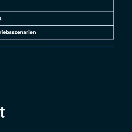
t
riebsszenarien