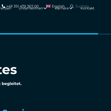
+49 351 479 367 00
English
renzen
Unternehmen
Karriere
Kontakt
tes
begleitet.