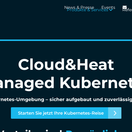
News & Presse
Events
Produkte & Services
Refe
Cloud&Heat
naged Kuberne
rnetes-Umgebung – sicher aufgebaut und zuverlässig 
Starten Sie jetzt Ihre Kubernetes-Reise