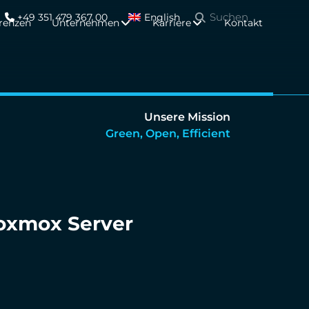
+49 351 479 367 00
English
renzen
Unternehmen
Karriere
Kontakt
Unsere Mission
Green, Open, Efficient
Proxmox Server