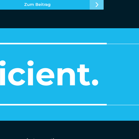
Zum Beitrag
icient.