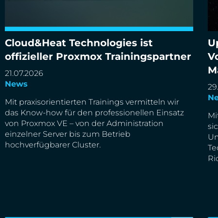
Cloud&Heat Technologies ist
U
offizieller Proxmox Trainingspartner
V
M
21.07.2026
Cloud&Heat Technologies ist offizieller Proxmox
Up
News
Trainingspartner
De
29
N
Mit praxisorientierten Trainings vermitteln wir
das Know-how für den professionellen Einsatz
Mi
von Proxmox VE – von der Administration
si
einzelner Server bis zum Betrieb
Um
hochverfügbarer Cluster.
Te
Ri