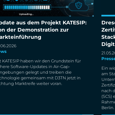
pdate aus dem Projekt KATESIP:
Dres
on der Demonstration zur
Zert
Dresdn
arkteinführung
Stac
date aus dem Projekt KATESIP: Von der
des So
Digi
monstration zur Markteinführung
.06.2026
Digita
ews
21.05.
Press
t KATESIP haben wir den Grundstein für
chere Software-Updates in Air-Gap-
Ein wic
gebungen gelegt und treiben die
am Sta
chnologie gemeinsam mit D3TN jetzt in
Unter
chtung Marktreife weiter voran.
Zertif
nach d
(SCS) 
Rahmen
Berlin.