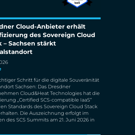
dner Cloud-Anbieter erhält
ifizierung des Sovereign Cloud
er Cloud-Anbieter erhält Zertifizierung
k – Sachsen stärkt
vereign Cloud Stack – Sachsen stärkt
talstandort
lstandort
2026
e
htiger Schritt für die digitale Souveränität
ndort Sachsen: Das Dresdner
nehmen Cloud&Heat Technologies hat die
izierung „Certified SCS-compatible IaaS“
en Standards des Sovereign Cloud Stack
erhalten. Die Auszeichnung erfolgt im
 des SCS Summits am 21. Juni 2026 in