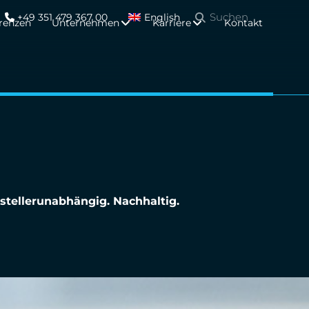
+49 351 479 367 00
English
renzen
Unternehmen
Karriere
Kontakt
stellerunabhängig. Nachhaltig.