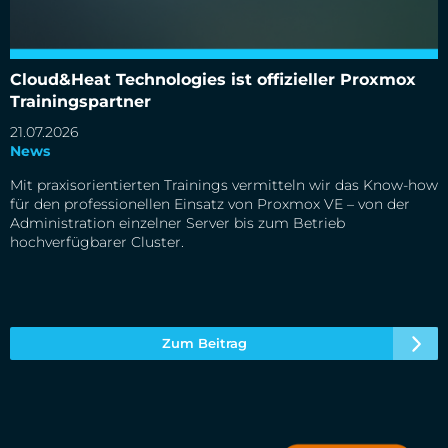
Cloud&Heat Technologies ist offizieller Proxmox
Cloud&Heat Technologies ist offizieller Proxmox
Trainingspartner
Trainingspartner
21.07.2026
News
Mit praxisorientierten Trainings vermitteln wir das Know-how
für den professionellen Einsatz von Proxmox VE – von der
Administration einzelner Server bis zum Betrieb
hochverfügbarer Cluster.
Zum Beitrag