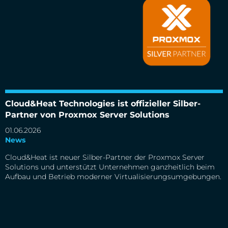
Cloud&Heat Technologies ist offizieller Silber-
Cloud&Heat Technologies ist offizieller Silber-Partner von
Proxmox Server Solutions
Partner von Proxmox Server Solutions
01.06.2026
News
Cloud&Heat ist neuer Silber-Partner der Proxmox Server
Solutions und unterstützt Unternehmen ganzheitlich beim
Aufbau und Betrieb moderner Virtualisierungsumgebungen.