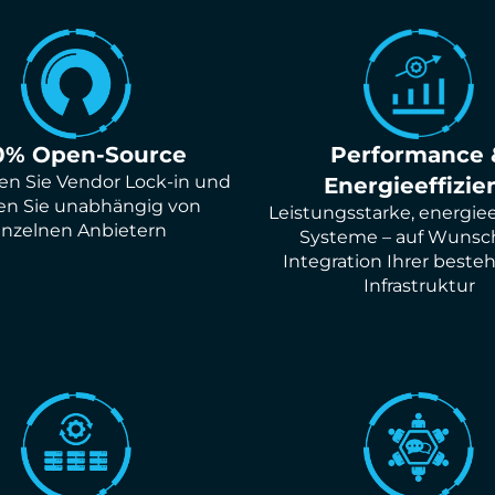
0% Open-Source
Performance 
n Sie Vendor Lock-in und
Energieeffizie
en Sie unabhängig von
Leistungsstarke, energiee
inzelnen Anbietern
Systeme – auf Wunsc
Integration Ihrer best
Infrastruktur