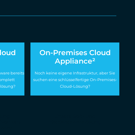
loud
On-Premises Cloud
Appliance²
dware bereits
Noch keine eigene Infrastruktur, aber Sie
komplett
suchen eine schlüsselfertige On-Premises-
lösung?
Cloud-Lösung?
sung
Unsere Soft- und
/ von uns
Hardwarewarelösung
dware