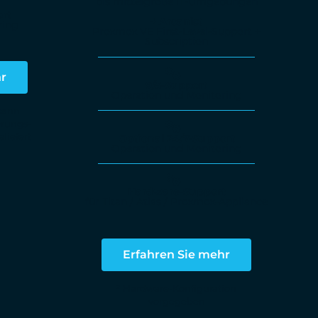
bis mittelgroße IT-Umgebungen
rt
+ Arcanist
ring
Proxmox VE First-Level-Support +
Subscription
hr
9/5-Support
Operation und Monitoring
kann
erungs-
liefert
Optional 24/7-Support
Operation und Monitoring
Hardware-Support
für Titan / Atlas / Proxmox-Appliance
Erfahren Sie mehr
² Hardware-Konfiguration
vorgegeben