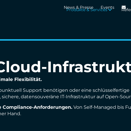
News & Presse
Events
Produkte & Services
Refe
loud-Infrastruk
male Flexibilität.
 punktuell Support benötigen oder eine schlüsselferti
, sichere, datensouveräne IT-Infrastruktur auf Open-Sourc
 Compliance-Anforderungen.
Von Self-Managed bis Full
ner Hand.