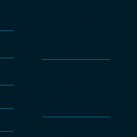
Titan
Digital-souveräne Lösung inklusive
fecycle
standardmäßig Lenovo- oder DELL-
netes
Hardware
+ Patron
Managed OpenStack + LCM
ecycle
+ Forge
tack
Managed Bare Metal
Atlas
upport +
High-Performance GPU-Lösung inklusive
standardmäßig Lenovo- oder DELL-
Hardware
+ Patron
Managed OpenStack + LCM
l
+ Forge
Managed Bare Metal
ring
Runestone
Komplettlösung inkl. Hardware für kleine