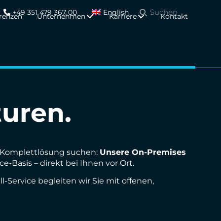
+49 351 479 367 00
English
renzen
Unternehmen
Karriere
Kontakt
turen.
ge Komplettlösung suchen:
Unsere On-Premises
e-Basis – direkt bei Ihnen vor Ort.
-Service begleiten wir Sie mit offenen,