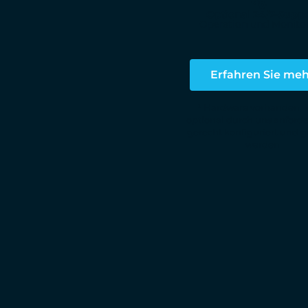
Optional 24/7-Suppo
Operation und Monito
Erfahren Sie me
¹ Hardware vorhanden, 
optional durch uns anford
gerecht konfiguriert und ge
werden