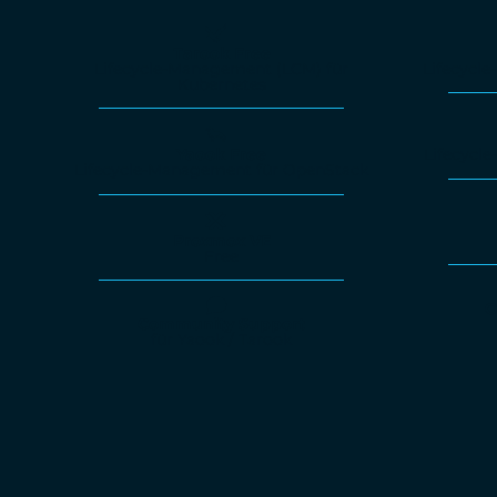
Tarook Free
Lifecycle-Management (LCM) für
Lifecycl
Kubernetes
Yaook Free
Lifecycl
Lifecycle-Management für OpenStack
Proxmox VE
Free
O
Community Support
für Yaook / Tarook