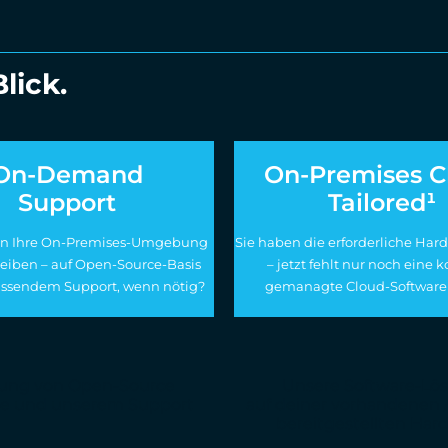
lick.
On-Demand
On-Premises C
Support
Tailored¹
en Ihre On-Premises-Umgebung
Sie haben die erforderliche Har
reiben – auf Open-Source-Basis
– jetzt fehlt nur noch eine 
assendem Support, wenn nötig?
gemanagte Cloud-Software
ung von Open-Source
Unsere Software-Lö
re und unserem Support
auf deiner vorhandenen 
bereitgestellten Har