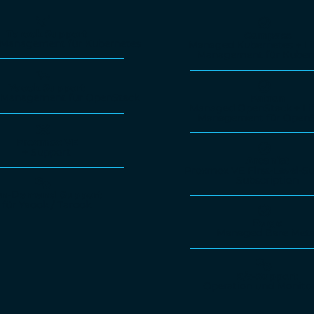
Tarook Support
Compass
e-Management für Kubernetes
Managed Kubernetes + Li
Management für Kuber
Yaook Support
e-Management für OpenStack
Patron
Managed OpenStack + Lif
Management für OpenS
Proxmox VE
+ Support
Arcanist
Proxmox VE First-Level-S
Subscription
n-Demand Support
für Yaook / Tarook
Forge
Managed Bare Meta
9/5-Support
Operation und Monito