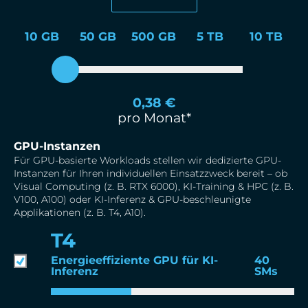
10 GB
50 GB
500 GB
5 TB
10 TB
0,38
€
pro Monat*
GPU-Instanzen
Für GPU-basierte Workloads stellen wir dedizierte GPU-
Instanzen für Ihren individuellen Einsatzzweck bereit – ob
Visual Computing (z. B. RTX 6000), KI-Training & HPC (z. B.
V100, A100) oder KI-Inferenz & GPU-beschleunigte
Applikationen (z. B. T4, A10).
T4
Energieeffiziente GPU für KI-
40
Inferenz
SMs