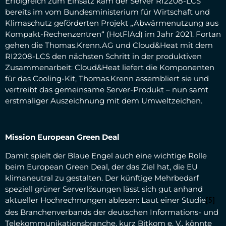
Erfolgreich zum Einsatz kam der Server RI2208-LCS
bereits im vom Bundesministerium für Wirtschaft und
Klimaschutz geförderten Projekt „Abwärmenutzung aus
Kompakt-Rechenzentren“ (HotFlAd) im Jahr 2021. Fortan
gehen die Thomas.Krenn.AG und Cloud&Heat mit dem
RI2208-LCS den nächsten Schritt in der produktiven
Zusammenarbeit: Cloud&Heat liefert die Komponenten
für das Cooling-Kit, Thomas.Krenn assembliert sie und
vertreibt das gemeinsame Server-Produkt – nun samt
erstmaliger Auszeichnung mit dem Umweltzeichen.
Mission European Green Deal
Damit spielt der Blaue Engel auch eine wichtige Rolle
beim European Green Deal, der das Ziel hat, die EU
klimaneutral zu gestalten. Der künftige Mehrbedarf
speziell grüner Serverlösungen lässt sich gut anhand
aktueller Hochrechnungen ablesen: Laut einer Studie
[5]
des Branchenverbands der deutschen Informations- und
Telekommunikationsbranche, kurz Bitkom e. V., könnte