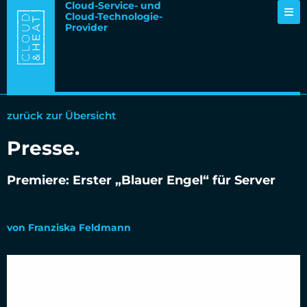
Cloud-Service- und
Cloud-Technologie-
Provider
zurück zur Übersicht
Presse
.
Premiere: Erster „Blauer Engel“ für Server
23.03.2022
von
Franziska Feldmann