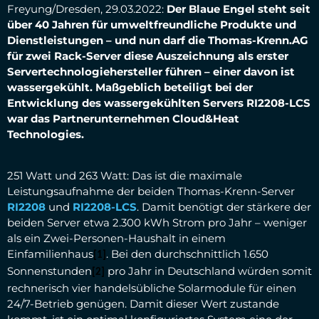
Freyung/Dresden, 29.03.2022:
Der Blaue Engel steht seit
über 40 Jahren für umweltfreundliche Produkte und
Dienstleistungen – und nun darf die Thomas-Krenn.AG
für zwei Rack-Server diese Auszeichnung als erster
Servertechnologiehersteller führen – einer davon ist
wassergekühlt.
Maßgeblich beteiligt bei der
Entwicklung des wassergekühlten Servers RI2208-LCS
war das Partnerunternehmen Cloud&Heat
Technologies.
251 Watt und 263 Watt: Das ist die maximale
Leistungsaufnahme der beiden Thomas-Krenn-Server
RI2208
und
RI2208-LCS
. Damit benötigt der stärkere der
beiden Server etwa 2.300 kWh Strom pro Jahr – weniger
als ein Zwei-Personen-Haushalt in einem
Einfamilienhaus
. Bei den durchschnittlich 1.650
[1]
Sonnenstunden
pro Jahr in Deutschland würden somit
[2]
rechnerisch vier handelsübliche Solarmodule für einen
24/7-Betrieb genügen. Damit dieser Wert zustande