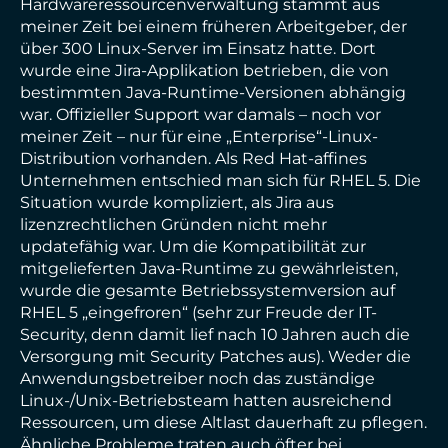
Hardwareressourcenverwaltung stammt aus
meiner Zeit bei einem früheren Arbeitgeber, der
über 300 Linux-Server im Einsatz hatte. Dort
wurde eine Jira-Applikation betrieben, die von
bestimmten Java-Runtime-Versionen abhängig
war. Offizieller Support war damals – noch vor
meiner Zeit – nur für eine „Enterprise“-Linux-
Distribution vorhanden. Als Red Hat-affines
Unternehmen entschied man sich für RHEL 5. Die
Situation wurde kompliziert, als Jira aus
lizenzrechtlichen Gründen nicht mehr
updatefähig war. Um die Kompatibilität zur
mitgelieferten Java-Runtime zu gewährleisten,
wurde die gesamte Betriebssystemversion auf
RHEL 5 „eingefroren“ (sehr zur Freude der IT-
Security, denn damit lief nach 10 Jahren auch die
Versorgung mit Security Patches aus). Weder die
Anwendungsbetreiber noch das zuständige
Linux-/Unix-Betriebsteam hatten ausreichend
Ressourcen, um diese Altlast dauerhaft zu pflegen.
Ähnliche Probleme traten auch öfter bei