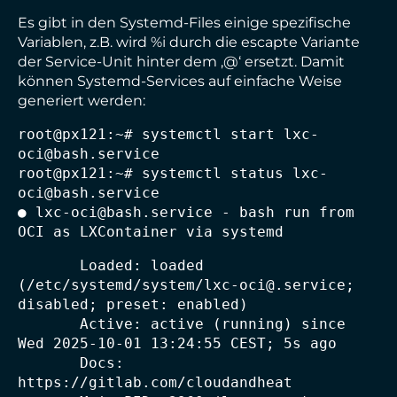
Es gibt in den Systemd-Files einige spezifische
Variablen, z.B. wird %i durch die escapte Variante
der Service-Unit hinter dem ‚@‘ ersetzt. Damit
können Systemd-Services auf einfache Weise
generiert werden:
root@px121:~# systemctl start lxc-
oci@bash.service

root@px121:~# systemctl status lxc-
oci@bash.service
● lxc-oci@bash.service - bash run from 
OCI as LXContainer via systemd
       Loaded: loaded 
(/etc/systemd/system/lxc-oci@.service; 
disabled; preset: enabled)

       Active: active (running) since 
Wed 2025-10-01 13:24:55 CEST; 5s ago

       Docs: 
https://gitlab.com/cloudandheat
