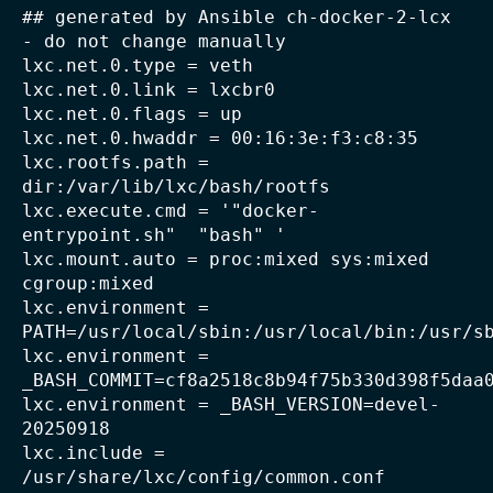
## generated by Ansible ch-docker-2-lcx 
- do not change manually

lxc.net.0.type = veth

lxc.net.0.link = lxcbr0

lxc.net.0.flags = up

lxc.net.0.hwaddr = 00:16:3e:f3:c8:35

lxc.rootfs.path = 
dir:/var/lib/lxc/bash/rootfs

lxc.execute.cmd = '"docker-
entrypoint.sh"  "bash" '

lxc.mount.auto = proc:mixed sys:mixed 
cgroup:mixed

lxc.environment = 
PATH=/usr/local/sbin:/usr/local/bin:/usr/sb
lxc.environment = 
_BASH_COMMIT=cf8a2518c8b94f75b330d398f5daa0
lxc.environment = _BASH_VERSION=devel-
20250918

lxc.include = 
/usr/share/lxc/config/common.conf
