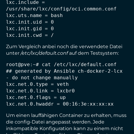
lxc.include = 
/usr/share/lxc/config/oci.common.conf

lxc.uts.name = bash

lxc.init.uid = 0

lxc.init.gid = 0

lxc.init.cwd = /
Zum Vergleich anbei noch die verwendete Datei
unter
/etc/lxc/default.conf
auf dem Testsystem:
root@pve:~# cat /etc/lxc/default.conf

## generated by Ansible ch-docker-2-lcx 
- do not change manually

lxc.net.0.type = veth

lxc.net.0.link = lxcbr0

lxc.net.0.flags = up

lxc.net.0.hwaddr = 00:16:3e:xx:xx:xx
Um einen lauffähigen Container zu erhalten, muss
die config-Datei angepasst werden. Jede
inkompatible Konfiguration kann zu einem nicht