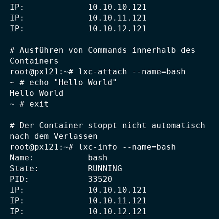
IP:             10.10.10.121

IP:             10.10.11.121

IP:             10.10.12.121

# Ausführen von Commands innerhalb des 
Containers

root@px121:~# lxc-attach --name=bash

~ # echo "Hello World"

Hello World

~ # exit

# Der Container stoppt nicht automatisch 
nach dem Verlassen

root@px121:~# lxc-info --name=bash

Name:           bash

State:          RUNNING

PID:            33520

IP:             10.10.10.121

IP:             10.10.11.121

IP:             10.10.12.121
