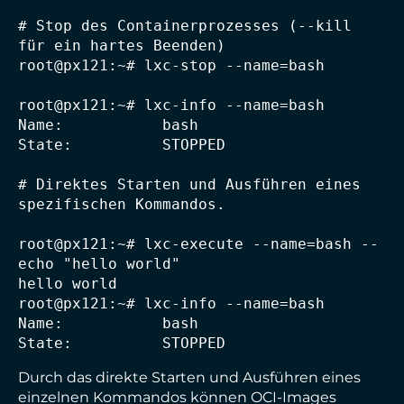
# Stop des Containerprozesses (--kill 
für ein hartes Beenden)

root@px121:~# lxc-stop --name=bash

root@px121:~# lxc-info --name=bash

Name:           bash

State:          STOPPED

# Direktes Starten und Ausführen eines 
spezifischen Kommandos.

root@px121:~# lxc-execute --name=bash -- 
echo "hello world"

hello world

root@px121:~# lxc-info --name=bash

Name:           bash

State:          STOPPED
Durch das direkte Starten und Ausführen eines
einzelnen Kommandos können OCI-Images