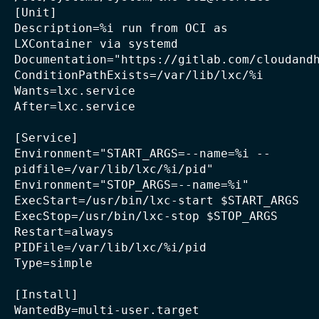
[Unit]

Description=%i run from OCI as 
LXContainer via systemd

Documentation="https://gitlab.com/cloudandh
ConditionPathExists=/var/lib/lxc/%i

Wants=lxc.service

After=lxc.service

[Service]

Environment="START_ARGS=--name=%i --
pidfile=/var/lib/lxc/%i/pid"

Environment="STOP_ARGS=--name=%i"

ExecStart=/usr/bin/lxc-start $START_ARGS

ExecStop=/usr/bin/lxc-stop $STOP_ARGS

Restart=always

PIDFile=/var/lib/lxc/%i/pid

Type=simple

[Install]

WantedBy=multi-user.target