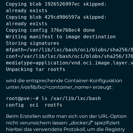
Copying blob 1926526997ec skipped: 
already exists

Copying blob 429cd906597a skipped: 
already exists

Copying config 376e768ec4 done

Writing manifest to image destination

Storing signatures

mfpath=/var/lib/lxc/bash/oci/blobs/sha256/8
conf=/var/lib/lxc/bash/oci/blobs/sha256/376
mediatype=application/vnd.oci.image.layer.v
Unpacking tar rootfs
wird die entsprechende Container-Konfiguration
unter
/var/lib/lxc/<container_name>
erzeugt:
root@pve:~# ls /var/lib/lxc/bash

config  oci  rootfs
Beim Erstellen sollte man sich von der URL-Option
nicht verunsichern lassen: „
docker://
“ spezifiziert
hierbei das verwendete Protokoll, um die Registry