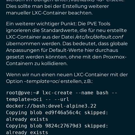
Dies sollte man bei der Erstellung weiterer
manueller LXC-Container beachten.
Ein weiterer wichtiger Punkt: Die PVE Tools
ignorieren die Standardwerte, die für neu erstellte
LXC-Container aus der Datei
/etc/lxc/default.conf
übernommen werden. Das bedeutet, dass globale
Anpassungen für Default-Werte hier durchaus
gesetzt werden könnten, ohne mit den Proxmox-
Containern zu kollidieren.
Wenn wir nun einen neuen LXC-Container mit der
Option
–template=oci
erstellen, z.B.:
root@pve:~# lxc-create --name bash --
template=oci -- --url 
docker://bash:devel-alpine3.22

Copying blob ed9f46a56c4c skipped: 
already exists

Copying blob 9824c27679d3 skipped: 
already exists
