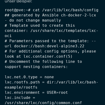
unser Beispiel:
root@pve:~# cat /var/lib/lxc/bash/config

## generated by Ansible ch-docker-2-lcx 
- do not change manually

# Template used to create this 
container: /usr/share/lxc/templates/lxc-
oci

# Parameters passed to the template: --
url docker://bash:devel-alpine3.22

# For additional config options, please 
look at lxc.container.conf(5)

# Uncomment the following line to 
support nesting containers:

lxc.net.0.type = none

lxc.rootfs.path = dir:/var/lib/lxc/bash-
example/rootfs

lxc.environment = USER=root

lxc.include = 
/usr/share/lxc/config/common.conf
