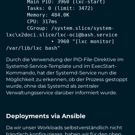
       Main PID: 3960 (lxc-start)

       Tasks: 0 (limit: 3472)

       Memory: 484.0K

       CPU: 317ms

       CGroup: /system.slice/system-
lxc\x2doci.slice/lxc-oci@bash.service

               ‣ 3960 "[lxc monitor] 
/var/lib/lxc bash"
Durch die Verwendung der PID-File-Direktive im
Systemd-Service-Template und im ExecStart-
Kommando, hat der Systemd-Service nun die
Möglichkeit zu erkennen, ob der Prozess gestoppt
wurde, ohne das Systemd als zentraler
Verwaltungsservice darüber informiert wurde.
Deployments via Ansible
Da wir unser Workloads selbstverständlich nicht
händisch konfigurieren, haben wir für den oben