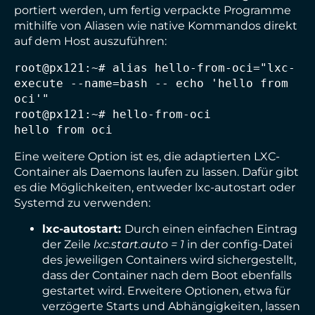
portiert werden, um fertig verpackte Programme
mithilfe von Aliasen wie native Kommandos direkt
auf dem Host auszuführen:
root@px121:~# alias hello-from-oci="lxc-
execute --name=bash -- echo 'hello from 
oci'"

root@px121:~# hello-from-oci

hello from oci
Eine weitere Option ist es, die adaptierten LXC-
Container als Daemons laufen zu lassen. Dafür gibt
es die Möglichkeiten, entweder lxc-autostart oder
Systemd zu verwenden:
lxc-autostart:
Durch einen einfachen Eintrag
der Zeile
lxc.start.auto = 1
in der config-Datei
des jeweiligen Containers wird sichergestellt,
dass der Container nach dem Boot ebenfalls
gestartet wird. Erweitere Optionen, etwa für
verzögerte Starts und Abhängigkeiten, lassen