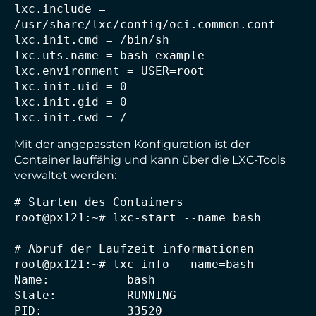
lxc.include = 
/usr/share/lxc/config/oci.common.conf

lxc.init.cmd = /bin/sh

lxc.uts.name = bash-example

lxc.environment = USER=root

lxc.init.uid = 0

lxc.init.gid = 0

lxc.init.cwd = /
Mit der angepassten Konfiguration ist der
Container lauffähig und kann über die LXC-Tools
verwaltet werden:
# Starten des Containers

root@px121:~# lxc-start --name=bash

# Abruf der Laufzeit informationen

root@px121:~# lxc-info --name=bash

Name:           bash

State:          RUNNING

PID:            33520
