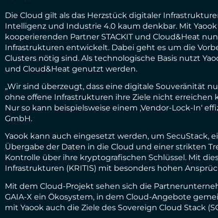
Die Cloud gilt als das Herzstück digitaler Infrastrukt
Intelligenz und Industrie 4.0 kaum denkbar. Mit Yaook
kooperierenden Partner STACKIT und Cloud&Heat nun e
Infrastrukturen entwickelt. Dabei geht es um die Vo
Clusters nötig sind. Als technologische Basis nutzt 
und Cloud&Heat genutzt werden.
„Wir sind überzeugt, dass eine digitale Souveränität nu
ohne offene Infrastrukturen ihre Ziele nicht erreiche
Nur so kann beispielsweise einem ‚Vendor-Lock-In‘ e
GmbH.
Yaook kann auch eingesetzt werden, um SecuStack, ei
Übergabe der Daten in die Cloud und einer strikten T
Kontrolle über ihre kryptografischen Schlüssel. Mit di
Infrastrukturen (KRITIS) mit besonders hohen Ansprüch
Mit dem Cloud-Projekt sehen sich die Partnerunternehm
GAIA-X ein Ökosystem, in dem Cloud-Angebote gemei
mit Yaook auch die Ziele des Sovereign Cloud Stack (S