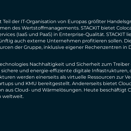
it Teil der IT-Organisation von Europas größter Handelsg
hmen des Wertstoffmanagements. STACKIT bietet Coloc
ices (IaaS und PaaS) in Enterprise-Qualität. STACKIT lie
ünftig auch externe Unternehmen profitieren sollen. Di
urcen der Gruppe, inklusive eigener Rechenzentren in 
Technologies Nachhaltigkeit und Sicherheit zum Treiber 
ichere und energie-effiziente digitale Infrastrukture
turen werden einerseits als virtuelle Ressourcen zur V
ups und KMU bereitgestellt. Andererseits bietet Clou
ion aus Cloud- und Wärmelösungen. Heute beschäftigt 
n weltweit.