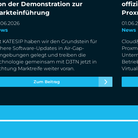
date aus dem Projekt KATESIP: Von der
Cloud&
on der Demonstration zur
offiz
monstration zur Markteinführung
Partne
arkteinführung
Prox
.06.2026
01.06.
ews
News
t KATESIP haben wir den Grundstein für
Cloud&
chere Software-Updates in Air-Gap-
Proxmo
gebungen gelegt und treiben die
Unter
chnologie gemeinsam mit D3TN jetzt in
Betri
chtung Marktreife weiter voran.
Virtu
Zum Beitrag