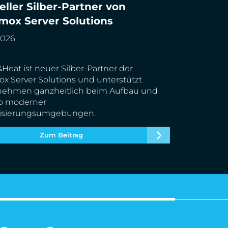
Heat Technologies ist offizieller Silber-
ieller Silber-Partner von
r von Proxmox Server Solutions
mox Server Solutions
2026
Heat ist neuer Silber-Partner der
x Server Solutions und unterstützt
nehmen ganzheitlich beim Aufbau und
eb moderner
alisierungsumgebungen.
Zum Beitrag