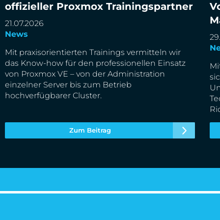
Cloud&Heat Technologies ist offizieller Proxmox
Up
offizieller Proxmox Trainingspartner
V
Trainingspartner
De
M
21.07.2026
News
29
N
Mit praxisorientierten Trainings vermitteln wir
das Know-how für den professionellen Einsatz
Mi
von Proxmox VE – von der Administration
si
einzelner Server bis zum Betrieb
Um
hochverfügbarer Cluster.
Te
Ri
Zum Beitrag