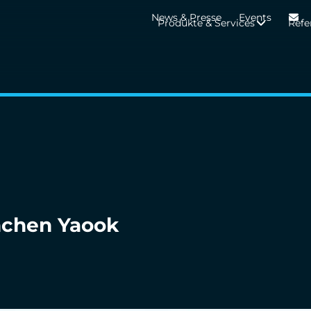
News & Presse
Events
Produkte & Services
Refe
nchen Yaook