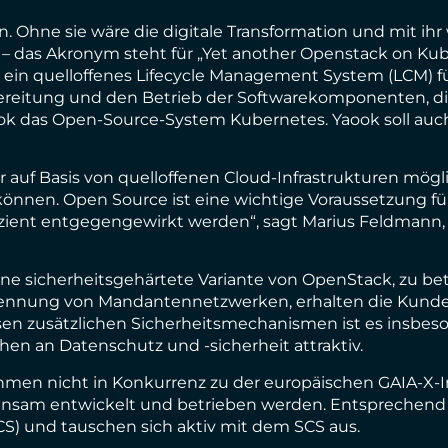
uren. Ohne sie wäre die digitale Transformation und mit i
 – das Akronym steht für „Yet another Openstack on Kub
in quelloffenes Lifecycle Management System (LCM) für
rbereitung und den Betrieb der Softwarekomponenten, d
Yaook das Open-Source-System Kubernetes. Yaook soll au
r auf Basis von quelloffenen Cloud-Infrastrukturen möglic
n können. Open Source ist eine wichtige Voraussetzung fü
ffizient entgegengewirkt werden“, sagt Marius Feldman
ne sicherheitsgehärtete Variante von OpenStack, zu be
rennung von Mandantennetzwerken, erhalten die Kunden 
esen zusätzlichen Sicherheitsmechanismen ist es insbeso
en an Datenschutz und -sicherheit attraktiv.
en nicht in Konkurrenz zu der europäischen GAIA-X-Init
nsam entwickelt und betrieben werden. Entsprechend
CS) und tauschen sich aktiv mit dem SCS aus.