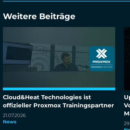
Weitere Beiträge
Cloud&Heat Technologies ist
U
Cloud&Heat Technologies ist offizieller Proxmox
Up
offizieller Proxmox Trainingspartner
V
Trainingspartner
De
M
21.07.2026
News
29
N