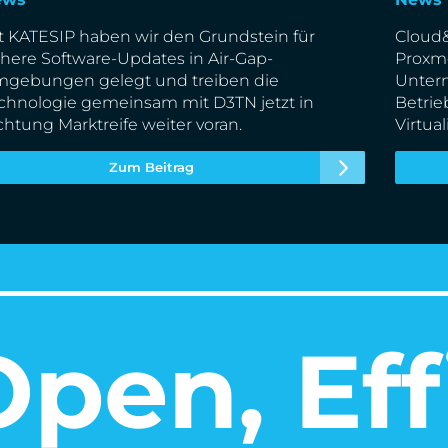
t KATESIP haben wir den Grundstein für
Cloud&
chere Software-Updates in Air-Gap-
Proxmo
gebungen gelegt und treiben die
Unter
chnologie gemeinsam mit D3TN jetzt in
Betri
chtung Marktreife weiter voran.
Virtu
Zum Beitrag
pen, Eff