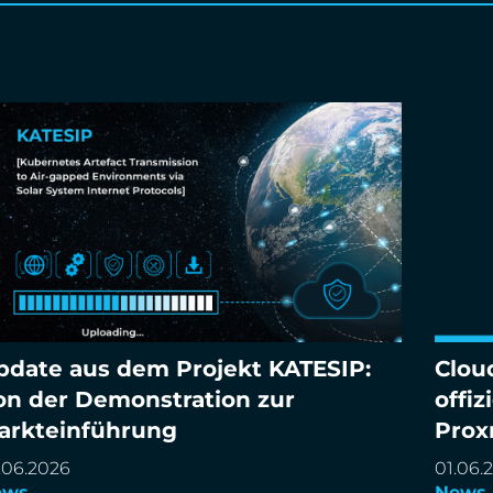
pdate aus dem Projekt KATESIP:
Clou
date aus dem Projekt KATESIP: Von der
Cloud&
on der Demonstration zur
offiz
monstration zur Markteinführung
Partne
arkteinführung
Prox
.06.2026
01.06.
ews
News