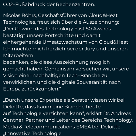
CO
2
–
Fußabdruck
der
Rechenzentren.
Nicolas Röhrs, Geschäft
sführer von Cloud&Heat
Technologies,
freut sich über
die
Auszeichnung:
„
Der
Gewinn des Technology Fast 50 Awards
bestätigt unsere Fortschritte und damit
einhergehende
Umsatzwachstum von Cloud&Heat.
Ich möchte mich herzlich bei der Jury und unseren
Mitarbei
tern
bedanken, die diese Auszeichnung möglich
gemacht haben.
Gemeinsam
versuchen wir
, unsere
Vision
einer
nachhaltigen
Tech
–
Branche
zu
verwirklich
en
und
die
digitale
Souveränität
nach
Europa
zurückzuholen
.
“
„Durch unsere Expertise als Berater wissen wir
bei
Deloitte, dass kaum eine Branche heute
auf
Technologie verzichten
kann“,
erklärt
Dr.
Andreas
Gentner, Partner
und
Leiter
des
Bereichs
Technology,
Media & Telecommunications EMEA bei Deloitte.
„Innovative Technologie