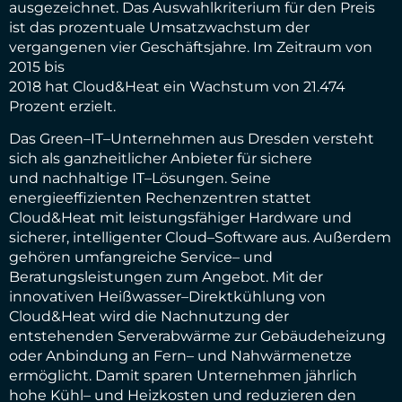
ausgezeichnet. Das Auswahlkriterium für den Preis
ist
das prozentuale Umsatzwachstum der
vergangenen vier Geschäftsjahre. Im Zeit
raum
von
2015
bis
2018 hat Cloud&Heat ein Wachstum von
21.474
Prozent erziel
t
.
Das
Green
–
IT
–
Unternehmen
aus Dresden versteht
sich als ganzheitlicher Anbieter
für
sichere
und
nachhaltige
IT
–
Lösungen.
Seine
energieeffiziente
n
Rechenzentren
stattet
Cloud&Heat
mit
leistungsfähiger
Hardware
und
sichere
r
,
intelligente
r
Cloud
–
Software
aus
.
Außerdem
gehören
umfangreiche Service
–
und
Beratung
sleistungen
zum Angebot
.
Mit der
innovative
n
Heißwasser
–
Direktkühlung
von
Cloud&Heat
wird
die
Nachnutzung
der
entstehenden
Servera
bwärme
zu
r
Gebäude
heizung
oder
Anbind
ung
an
Fern
–
und
Nahwärmenetze
ermöglicht
.
Damit
sparen
Unternehmen
jährlich
hohe
Kühl
–
und
Heizkosten
und
reduzier
en
den