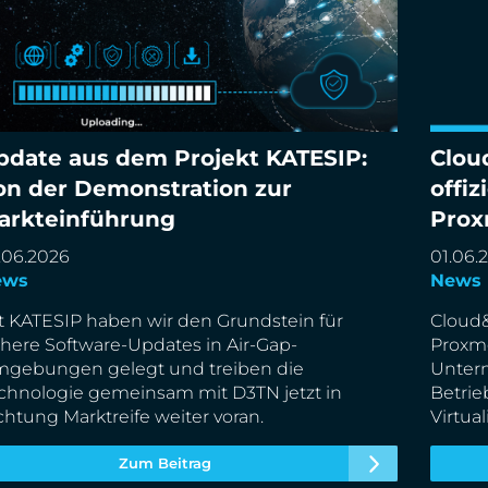
pdate aus dem Projekt KATESIP:
Clou
date aus dem Projekt KATESIP: Von der
Cloud&
on der Demonstration zur
offiz
monstration zur Markteinführung
Partne
arkteinführung
Prox
.06.2026
01.06.
ews
News
t KATESIP haben wir den Grundstein für
Cloud&
chere Software-Updates in Air-Gap-
Proxmo
gebungen gelegt und treiben die
Unter
chnologie gemeinsam mit D3TN jetzt in
Betri
chtung Marktreife weiter voran.
Virtu
Zum Beitrag