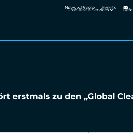
News & Presse
Events
Produkte & Services
Refe
t erstmals zu den „Global Cle