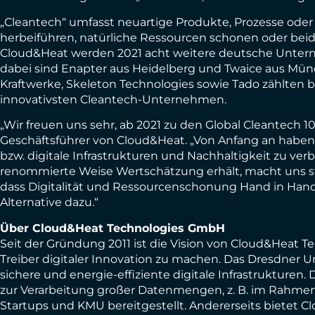
„Cleantech“ umfasst neuartige Produkte, Prozesse oder 
herbeiführen, natürliche Ressourcen schonen oder bei
Cloud&Heat werden 2021 acht weitere deutsche Unter
dabei sind Enapter aus Heidelberg und Twaice aus Münc
Kraftwerke, Skeleton Technologies sowie Tado zählten b
innovativsten Cleantech-Unternehmen.
„Wir freuen uns sehr, ab 2021 zu den Global Cleantech 1
Geschäftsführer von Cloud&Heat. „Von Anfang an haben 
bzw. digitale Infrastrukturen und Nachhaltigkeit zu ver
renommierte Weise Wertschätzung erhält, macht uns st
dass Digitalität und Ressourcenschonung Hand in Hand 
Alternative dazu.“
Über Cloud&Heat Technologies GmbH
Seit der Gründung 2011 ist die Vision von Cloud&Heat T
Treiber digitaler Innovation zu machen. Das Dresdner 
sichere und energie-effiziente digitale Infrastrukturen. 
zur Verarbeitung großer Datenmengen, z. B. im Rahm
Startups und KMU bereitgestellt. Andererseits bietet 