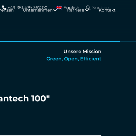
+49 351 479 367 00
English
renzen
Unternehmen
Karriere
Kontakt
Unsere Mission
Green, Open, Efficient
antech 100″