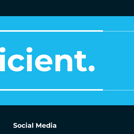
icient.
Social Media