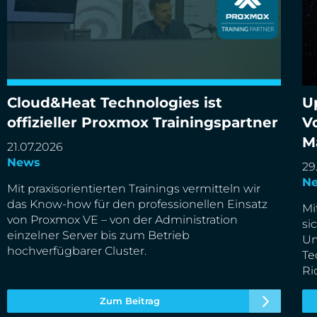
Cloud&Heat Technologies ist
U
Cloud&Heat Technologies ist offizieller Proxmox
Up
offizieller Proxmox Trainingspartner
V
Trainingspartner
De
M
21.07.2026
News
29
N
Mit praxisorientierten Trainings vermitteln wir
das Know-how für den professionellen Einsatz
Mi
von Proxmox VE – von der Administration
si
einzelner Server bis zum Betrieb
Um
hochverfügbarer Cluster.
Te
Ri
Zum Beitrag