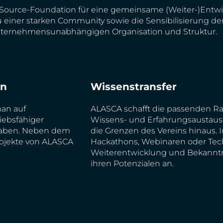
n-Source-Foundation für eine gemeinsame (Weiter-)Entw
iner starken Community sowie die Sensibilisierung der Ö
r unternehmensunabhängigen Organisation und Struktur.
en
Wissenstransfer
man auf
ALASCA schafft die passenden 
riebsfähiger
Wissens- und Erfahrungsaustaus
 haben. Neben dem
die Grenzen des Vereins hinaus. 
rojekte von ALASCA
Hackathons, Webinaren oder Tech-T
Weiterentwicklung und Bekannt
ihren Potenzialen an.