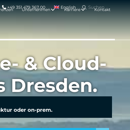
+49 351 479 367 00
English
renzen
Unternehmen
Karriere
Kontakt
ce- & Cloud-
s Dresden.
uktur oder on-prem.