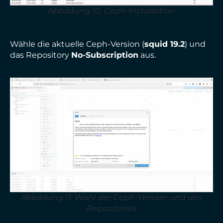
Abbildung 10: Ceph-Installation
Wähle die aktuelle Ceph-Version (
squid 19.2
) und
das Repository
No-Subscription
aus.
Abbildung 11: Wahl der Ceph-Version und des
Repositories