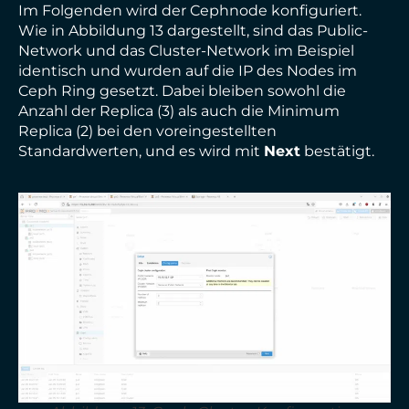
Im Folgenden wird der Cephnode konfiguriert.
Wie in Abbildung 13 dargestellt, sind das Public-
Network und das Cluster-Network im Beispiel
identisch und wurden auf die IP des Nodes im
Ceph Ring gesetzt. Dabei bleiben sowohl die
Anzahl der Replica (3) als auch die Minimum
Replica (2) bei den voreingestellten
Standardwerten, und es wird mit
Next
bestätigt.