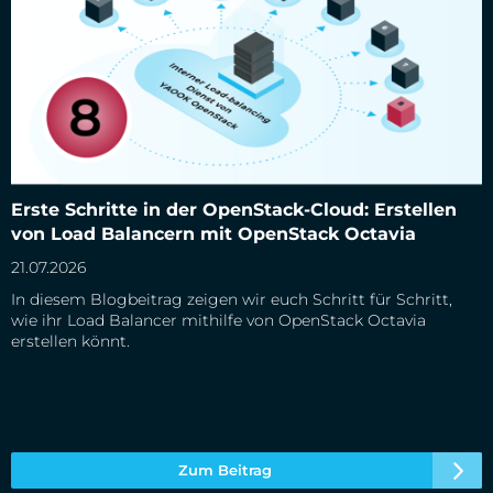
Erste Schritte in der OpenStack-Cloud: Erstellen von Load
Erste Schritte in der OpenStack-Cloud: Erstellen
Balancern mit OpenStack Octavia
von Load Balancern mit OpenStack Octavia
21.07.2026
In diesem Blogbeitrag zeigen wir euch Schritt für Schritt,
wie ihr Load Balancer mithilfe von OpenStack Octavia
erstellen könnt.
Zum Beitrag