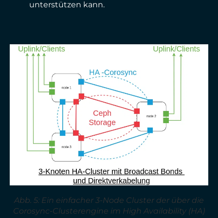
unterstützen kann.
Abb. 5: Ein einfacher 3-Node Cluster der über die
Corosync-Clusterengine im High Availability (HA)