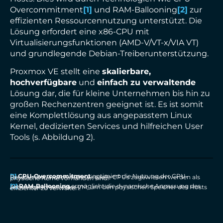
Overcommitment
[1]
und RAM-Ballooning
[2]
zur
effizienten Ressourcennutzung unterstützt. Die
Lösung erfordert eine x86-CPU mit
Virtualisierungsfunktionen (AMD-V/VT-x/VIA VT)
und grundlegende Debian-Treiberunterstützung.
Proxmox VE stellt eine
skalierbare,
hochverfügbare
und
einfach zu verwaltende
Lösung dar, die für kleine Unternehmen bis hin zu
großen Rechenzentren geeignet ist. Es ist somit
eine Komplettlösung aus angepasstem Linux
Kernel, dedizierten Services und hilfreichen User
Tools (s. Abbildung 2).
[1]
CPU-Overcommitment
optimiert die Nutzung der CPU-Ressourcen, indem mehr virtuelle CPUs zugewiesen werden als physische Kerne vorhanden sind.
[2]
RAM-Ballooning
ermöglicht die dynamische Anpassung des Arbeitsspeichers einer VM, um den physischen Speicher des Hosts effizienter zu verwalten.