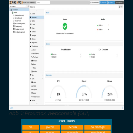
Abb. 1: Proxmox Webconsole (GUI)