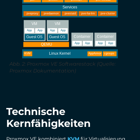
Abb. 2: Proxmox VE Softwarestack (Quelle:
Proxmox Dokumentation)
Technische
Kernfähigkeiten
Proxmox VE kombiniert
KVM
für Virtualisierung