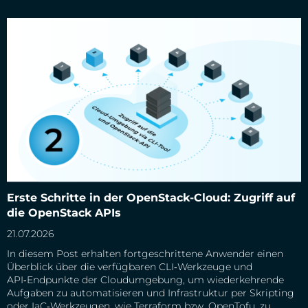
Erste Schritte in der OpenStack-Cloud: Zugriff auf die
Erste Schritte in der OpenStack-Cloud: Zugriff auf
OpenStack APIs
die OpenStack APIs
21.07.2026
In diesem Post erhalten fortgeschrittene Anwender einen
Überblick über die verfügbaren CLI‑Werkzeuge und
API‑Endpunkte der Cloudumgebung, um wiederkehrende
Aufgaben zu automatisieren und Infrastruktur per Skripting
oder IaC‑Werkzeugen, wie Terraform bzw. OpenTofu, zu