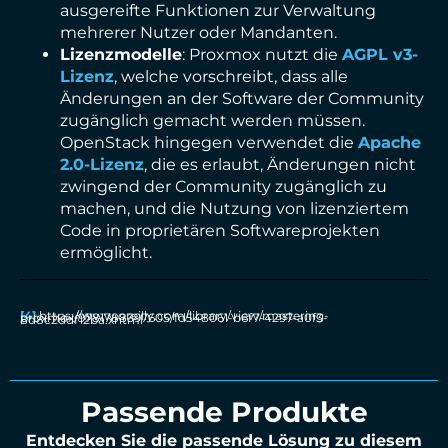
ausgereifte Funktionen zur Verwaltung
mehrerer Nutzer oder Mandanten.
Lizenzmodelle
: Proxmox nutzt die
AGPL v3-
Lizenz
, welche vorschreibt, dass alle
Änderungen an der Software der Community
zugänglich gemacht werden müssen.
OpenStack hingegen verwendet die
Apache
2.0-Lizenz
, die es erlaubt, Änderungen nicht
zwingend der Community zugänglich zu
machen, und die Nutzung von lizenziertem
Code in proprietären Softwareprojekten
ermöglicht.
[4]
https://www.oreilly.com/library/view/mastering-proxmox/9781788397605/fd548061-b6f7-4297-a0f3-8d8c2ddf12ba.xhtml
Passende Produkte
Entdecken Sie die passende Lösung zu diesem