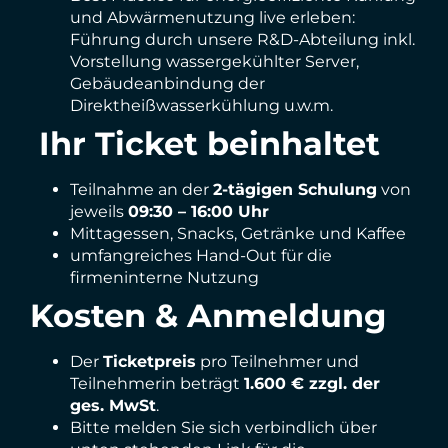
und Abwärmenutzung live erleben:
Führung durch unsere R&D-Abteilung inkl.
Vorstellung wassergekühlter Server,
Gebäudeanbindung der
Direktheißwasserkühlung u.w.m.
Ihr Ticket beinhaltet
Teilnahme an der
2-tägigen Schulung
von
jeweils
09:30 – 16:00 Uhr
Mittagessen, Snacks, Getränke und Kaffee
umfangreiches Hand-Out für die
firmeninterne Nutzung
Kosten & Anmeldung
Der
Ticketpreis
pro Teilnehmer und
Teilnehmerin beträgt
1.600 € zzgl. der
ges. MwSt
.
Bitte melden Sie sich verbindlich über