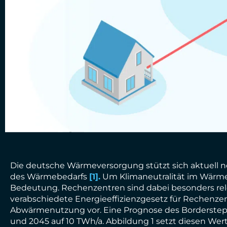
Die deutsche Wärmeversorgung stützt sich aktuell no
des Wärmebedarfs
[1].
Um Klimaneutralität im Wärme
Bedeutung. Rechenzentren sind dabei besonders rele
verabschiedete Energieeffizienzgesetz für Rechenze
Abwärmenutzung vor. Eine Prognose des Borderstep 
und 2045 auf 10 TWh/a. Abbildung 1 setzt diesen Wer