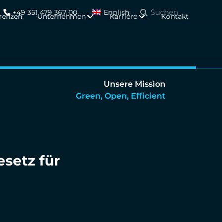
+49 351 479 367 00
English
renzen
Unternehmen
Karriere
Kontakt
Unsere Mission
Green, Open, Efficient
setz für