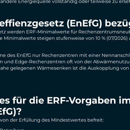
ndere Energiequelle vollständig oder teilweise zu erse
effienzgesetz (EnEfG) bezü
esetz werden ERF-Minimalwerte für Rechenzentrumsneub
Minimalwerte steigen stufenweise von 10 % (07/2026) au
Sinne des EnEfG nur Rechenzentren mit einer Nennansc
turen und Edge-Rechenzentren oft von der Abwärmenut
ei nahe gelegenen Wärmesenken ist die Auskopplung von
s für die ERF-Vorgaben i
EfG)?
on der Erfüllung des Mindestwertes befreit: