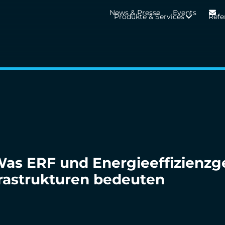
News & Presse
Events
Produkte & Services
Refe
s ERF und Energieeffizienzge
rastrukturen bedeuten