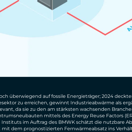
ch überwiegend auf fossile Energieträger; 2024 deckten
sektor zu erreichen, gewinnt Industrieabwärme als e
vant, da sie zu den am stärksten wachsenden Branchen
ntrumsneubauten mittels des Energy Reuse Factors (ER
Instituts im Auftrag des BMWK schätzt die nutzbare 
t mit dem prognostizierten Fernwärmeabsatz ins Verhält