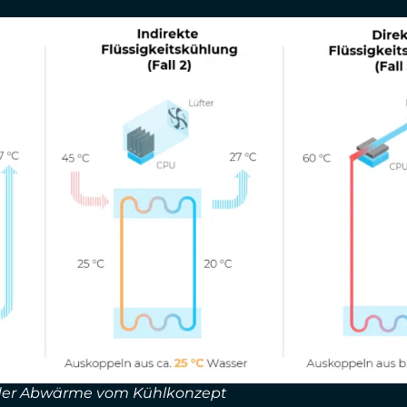
 der Abwärme vom Kühlkonzept