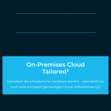
Yaook Support
Lifecycle-Management für OpenStack
Proxmox VE
+ Support
On-Demand Support
für Yaook / Tarook
On-Premises Cloud
Tailored¹
Sie haben die erforderliche Hardware bereits – jetzt fehlt nur
noch eine komplett gemanagte Cloud-Softwarelösung?