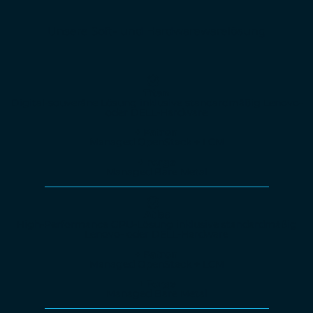
Unsere Soft- und Hardwarewarelösung
Titan
Digital-souveräne Lösung inklusive standardmäßig Lenovo-
oder DELL-Hardware
+ Patron
Managed OpenStack + LCM
+ Forge
Managed Bare Metal
Atlas
High-Performance GPU-Lösung inklusive standardmäßig
Lenovo- oder DELL-Hardware
+ Patron
Managed OpenStack + LCM
+ Forge
Managed Bare Metal