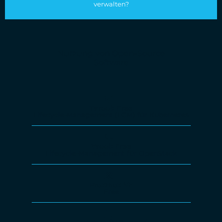
verwalten?
Nutzung von Open-Source
Software
Tarook Free
Lifecycle-Management (LCM) für Kubernetes
Yaook Free
Lifecycle-Management für OpenStack
Proxmox VE
Free