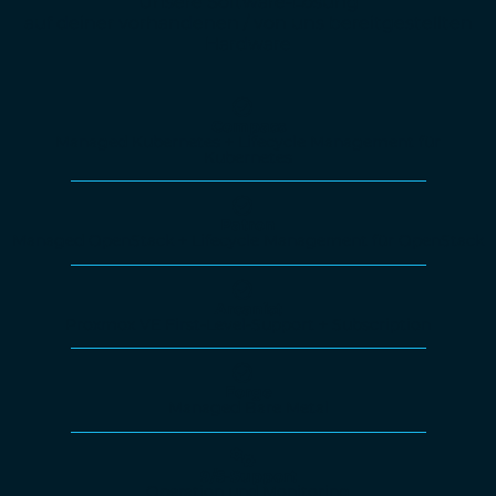
Unsere Software-Lösung
auf deiner vorhandenen / von uns bereitgestellten
Hardware
Compass
Managed Kubernetes + Lifecycle Management für
Kubernetes
Patron
Managed OpenStack + Lifecycle Management für OpenStack
Arcanist
Proxmox VE First-Level-Support + Subscription
Forge
Managed Bare Metal
9/5-Support
Operation und Monitoring