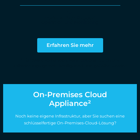
Optional 24/7-Support
Operation und Monitoring
Erfahren Sie mehr
¹ Hardware vorhanden, kann optional durch uns
anforderungs-gerecht konfiguriert und geliefert werden
On-Premises Cloud
Appliance²
Noch keine eigene Infrastruktur, aber Sie suchen eine
schlüsselfertige On-Premises-Cloud-Lösung?