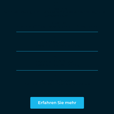
Runestone
Komplettlösung inkl. Hardware für kleine bis mittelgroße IT-
Umgebungen
+ Arcanist
Proxmox VE First-Level-Support + Subscription
9/5-Support
Operation und Monitoring
Optional 24/7-Support
Operation und Monitoring
Hardware-Support
für Titan / Atlas / Proxmox-Appliance
Erfahren Sie mehr