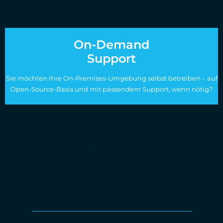
Community Support
für Yaook / Tarook
On-Demand
Support
Sie möchten Ihre On-Premises-Umgebung selbst betreiben – auf
Open-Source-Basis und mit passendem Support, wenn nötig?
Nutzung von Open-Source
Software und unserem Support
Tarook Support
Lifecycle-Management für Kubernetes