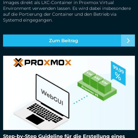
Images direkt als LXC-Container in Proxmox Virtual
Environment verwenden lassen. Es wird dabei insbesondere
auf die Portierung der Container und den Betrieb via
Systemd eingegangen.
Zum Beitrag
Step-by-Step Guideline für die Erstellung eines Proxmox-
Step-by-Step Guideline für die Erstellung eines