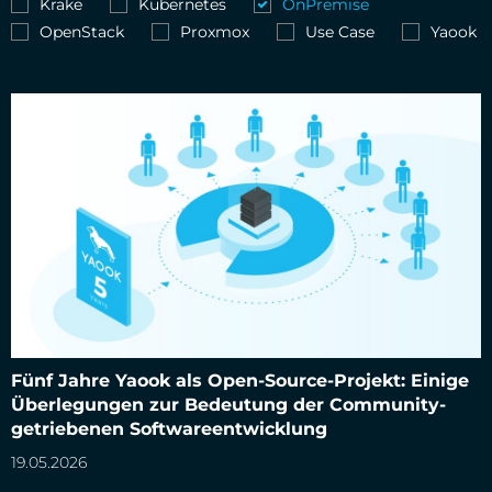
Krake
Kubernetes
OnPremise
OpenStack
Proxmox
Use Case
Yaook
Fünf Jahre Yaook als Open-Source-Projekt: Einige
Fünf Jahre Yaook als Open-Source-Projekt: Einige
Überlegungen zur Bedeutung der Community-getriebenen
Softwareentwicklung
Überlegungen zur Bedeutung der Community-
getriebenen Softwareentwicklung
19.05.2026