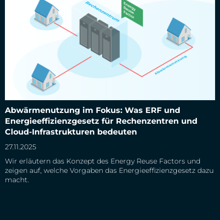
Abwärmenutzung im Fokus: Was ERF und
Abwärmenutzung im Fokus: Was ERF und
Energieeffizienzgesetz für Rechenzentren und Cloud-
Infrastrukturen bedeuten
Energieeffizienzgesetz für Rechenzentren und
Cloud-Infrastrukturen bedeuten
27.11.2025
Wir erläutern das Konzept des Energy Reuse Factors und
zeigen auf, welche Vorgaben das Energieeffizienzgesetz dazu
macht.