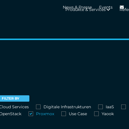
News & Presse
Events
Produkte & Services
Refe
FILTER BY
Cloud Services
Digitale Infrastrukturen
IaaS
OpenStack
Proxmox
Use Case
Yaook