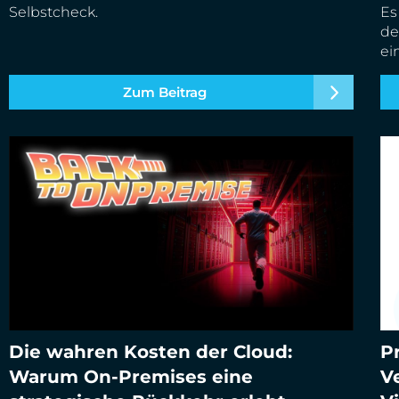
Selbstcheck.
Es
de
ei
Zum Beitrag
Die wahren Kosten der Cloud:
P
Pr
Warum On-Premises eine
V
Die wahren Kosten der Cloud: Warum On-
So
Premises eine strategische Rückkehr erlebt