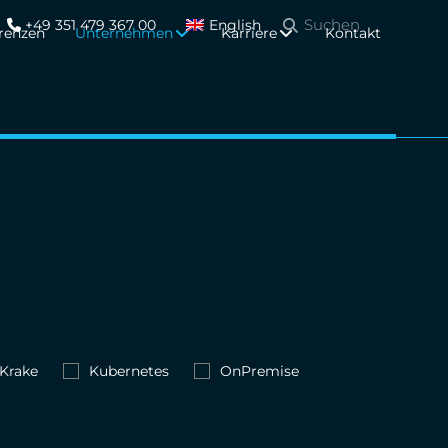
+49 351 479 367 00
English
renzen
Unternehmen
Karriere
Kontakt
Krake
Kubernetes
OnPremise