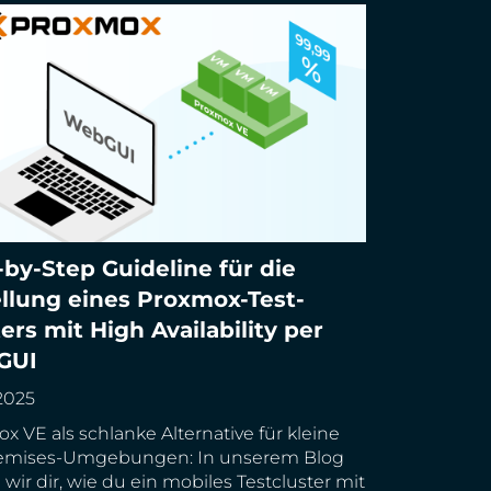
-by-Step Guideline für die
y-Step Guideline für die Erstellung eines
ellung eines Proxmox-Test-
x-Test-Clusters mit High Availability per
ers mit High Availability per
UI
GUI
2025
x VE als schlanke Alternative für kleine
emises-Umgebungen: In unserem Blog
 wir dir, wie du ein mobiles Testcluster mit