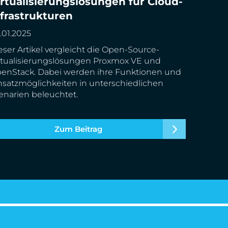
irtualisierungslösungen für Cloud-
frastrukturen
nfrastrukturen
.01.2025
eser Artikel vergleicht die Open-Source-
rtualisierungslösungen Proxmox VE und
enStack. Dabei werden ihre Funktionen und
nsatzmöglichkeiten in unterschiedlichen
enarien beleuchtet.
Zum Beitrag