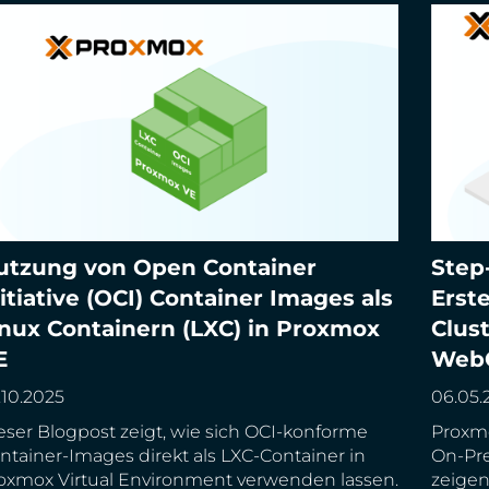
utzung von Open Container
Step
tzung von Open Container Initiative (OCI)
Step-b
itiative (OCI) Container Images als
Erst
ntainer Images als Linux Containern (LXC) in
Proxmo
inux Containern (LXC) in Proxmox
Clust
oxmox VE
WebG
E
Web
.10.2025
06.05.
eser Blogpost zeigt, wie sich OCI-konforme
Proxmo
ntainer-Images direkt als LXC-Container in
On-Pr
oxmox Virtual Environment verwenden lassen.
zeigen