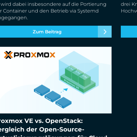
 wird dabei insbesondere auf die Portierung
drei K
r Container und den Betrieb via Systemd
Hochve
ngegangen.
Zum Beitrag
roxmox VE vs. OpenStack:
oxmox VE vs. OpenStack: Vergleich der Open-
ergleich der Open-Source-
urce-Virtualisierungslösungen für Cloud-