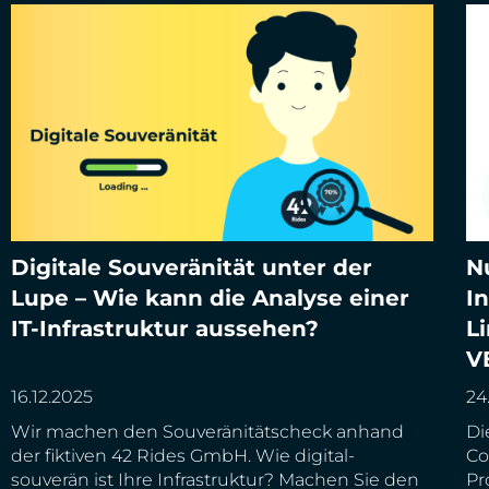
Digitale Souveränität unter der
N
Nu
Lupe – Wie kann die Analyse einer
In
Digitale Souveränität unter der Lupe – Wie kann
Co
die Analyse einer IT-Infrastruktur aussehen?
IT-Infrastruktur aussehen?
L
Pr
V
16.12.2025
24
Wir machen den Souveränitätscheck anhand
Di
der fiktiven 42 Rides GmbH. Wie digital-
Co
souverän ist Ihre Infrastruktur? Machen Sie den
Pr