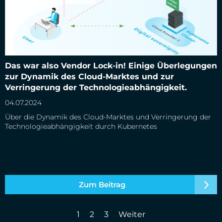
Das war also Vendor Lock-in! Einige Überlegungen zur
Dynamik des Cloud-Marktes und zur Verringerung der
Das war also Vendor Lock-in! Einige Überlegungen
Technologieabhängigkeit.
zur Dynamik des Cloud-Marktes und zur
Verringerung der Technologieabhängigkeit.
04.07.2024
Über die Dynamik des Cloud-Marktes und Verringerung der
Technologieabhängigkeit durch Kubernetes
Zum Beitrag
1
2
3
Weiter