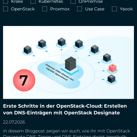
Krake
Kubernetes
OnPremise
OpenStack
Proxmox
Use Case
Yaook
Erste Schritte in der OpenStack-Cloud: Erstellen von DNS-
Erste Schritte in der OpenStack-Cloud: Erstellen
Einträgen mit OpenStack Designate
von DNS-Einträgen mit OpenStack Designate
22.07.2026
In diesem Blogpost zeigen wir euch, wie ihr mit OpenStack
Designate DNS-Zonen und DNS-Einträge direkt innerhalb