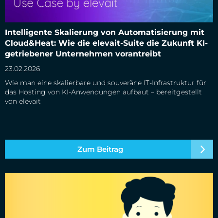
Intelligente Skalierung von Automatisierung mit
Cloud&Heat: Wie die elevait-Suite die Zukunft KI-getriebener
Intelligente Skalierung von Automatisierung mit
Unternehmen vorantreibt
Cloud&Heat: Wie die elevait-Suite die Zukunft KI-
getriebener Unternehmen vorantreibt
23.02.2026
Wie man eine skalierbare und souveräne IT-Infrastruktur für
das Hosting von KI-Anwendungen aufbaut – bereitgestellt
von elevait
Zum Beitrag