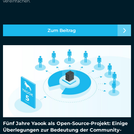
vereinfachen.
Zum Beitrag
Fünf Jahre Yaook als Open-Source-Projekt: Einige
Überlegungen zur Bedeutung der Community-getriebenen
Fünf Jahre Yaook als Open-Source-Projekt: Einige
Softwareentwicklung
Überlegungen zur Bedeutung der Community-